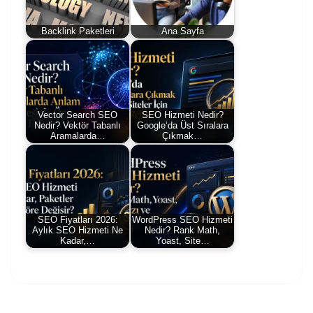
Backlink Paketleri
Ana Sayfa
Vector Search SEO
SEO Hizmeti Nedir?
Nedir? Vektör Tabanlı
Google’da Üst Sıralara
Aramalarda…
Çıkmak…
SEO Fiyatları 2026:
WordPress SEO Hizmeti
Aylık SEO Hizmeti Ne
Nedir? Rank Math,
Kadar,…
Yoast, Site…