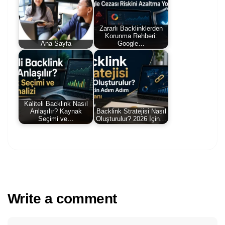
Zararlı Backlinklerden
Korunma Rehberi:
Ana Sayfa
Google…
Kaliteli Backlink Nasıl
Anlaşılır? Kaynak
Backlink Stratejisi Nasıl
Seçimi ve…
Oluşturulur? 2026 İçin…
Write a comment