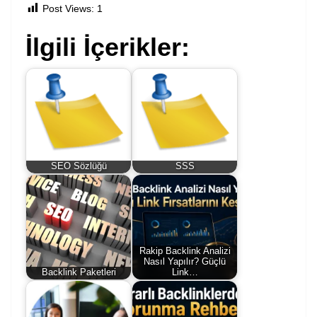
Post Views:
1
İlgili İçerikler:
SEO Sözlüğü
SSS
Rakip Backlink Analizi
Nasıl Yapılır? Güçlü
Backlink Paketleri
Link…