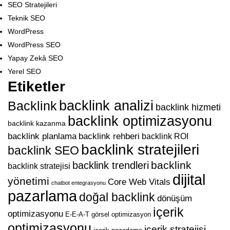
SEO Stratejileri
Teknik SEO
WordPress
WordPress SEO
Yapay Zekâ SEO
Yerel SEO
Etiketler
backlink analizi
Backlink
backlink hizmeti
backlink optimizasyonu
backlink kazanma
backlink planlama
backlink rehberi
backlink ROI
backlink stratejileri
backlink SEO
backlink
backlink trendleri
backlink stratejisi
dijital
yönetimi
Core Web Vitals
chatbot entegrasyonu
pazarlama
doğal backlink
dönüşüm
içerik
optimizasyonu
E-E-A-T
görsel optimizasyon
optimizasyonu
içerik stratejisi