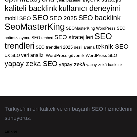
içerik pazarlama
kaliteli backlink
kullanıcı deneyimi
SEO
SEO backlink
SEO 2025
mobil SEO
SeoMasterKing
SEOMasterKing WordPress
SEO
SEO
SEO stratejileri
optimizasyonu
SEO rehberi
trendleri
teknik SEO
SEO trendleri 2025
sesli arama
veri analizi
WordPress güvenlik
WordPress SEO
UX SEO
yapay zeka SEO
yapay zekâ
yapay zekâ backlink
Türkiye'nin en kaliteli ve en başarılı SEO hizmetlerini
sunuyoruz.
Linkler