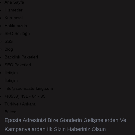
Ana Sayfa
Hizmetler
Kurumsal
Hakkımızda
SEO Sözlüğü
SSS
Blog
Backlink Paketleri
SEO Paketleri
İletişim
İletişim
info@seomasterking.com
+(0539) 491 - 64 - 95
Türkiye / Ankara
Bülten
Eposta Adresinizi Bize Gönderin Gelişmelerden Ve
Kampanyalardan İlk Sizin Haberiniz Olsun