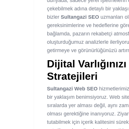
dünyada, sadece yerel işletmelerin de
çekebilmek adına detaylı bir yaklaş
bizler
Sultangazi SEO
uzmanları ol
gereksinimlerine ve hedeflerine göre
bağlamda, pazarın rekabetçi atmosf
oluşturduğumuz analizlerle ilerliyo
getirmeye ve görünürlüğünüzü artı
Dijital Varlığını
Stratejileri
Sultangazi Web SEO
hizmetlerimizl
bir yaklaşım benimsiyoruz. Web site
sıralarda yer alması değil, aynı z
olması gerektiğine inanıyoruz. Ziyar
tutabilmek için içerik kalitesini sürek