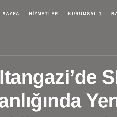
 SAYFA
HIZMETLER
KURUMSAL
B
ltangazi’de 
nlığında Yeni