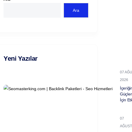
Ara
Yeni Yazılar
07 AĞ
2026
İçeriğin
Güçle
İçin Et
07
AĞUST