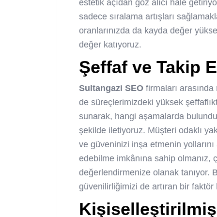
estetik açıdan göz alıcı hale getir
sadece sıralama artışları sağlama
oranlarınızda da kayda değer yüksel
değer katıyoruz.
Şeffaf ve Takip E
Sultangazi SEO
firmaları arasında
de süreçlerimizdeki yüksek şeffaflıktı
sunarak, hangi aşamalarda bulunduğ
şekilde iletiyoruz. Müşteri odaklı y
ve güveninizi inşa etmenin yollarını
edebilme imkânına sahip olmanız, ça
değerlendirmenize olanak tanıyor. B
güvenilirliğimizi de artıran bir faktör
Kişiselleştirilm