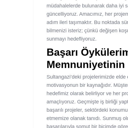
müdahalelerde bulunarak daha iyi s
güncelliyoruz. Amacımız, her projemi
adım ileri taşımaktır. Bu noktada sü
bilmenizi isteriz; çünkü değişen ko
sunmayı hedefliyoruz.
Başarı Öykülerim
Memnuniyetinin
Sultangazi’deki projelerimizde elde e
motivasyonun bir kaynağıdır. Müşte
hedefimiz olarak belirliyor ve her pr
amaçlıyoruz. Geçmişte iş birliği yap
başarılı projeler, sektördeki konumum
etmemize olanak tanıdı. Sunmuş old
başarılarıyla somut bir biçimde göre