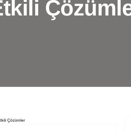
tkili Çözüml