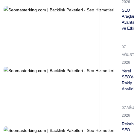
2026
SEO
Araçla
Avantaj
ve Etkil
07
AĞUST
2026
Yerel
SEO’d
Rakip
Analizi 
07 AĞ
2026
Rekabe
SEO