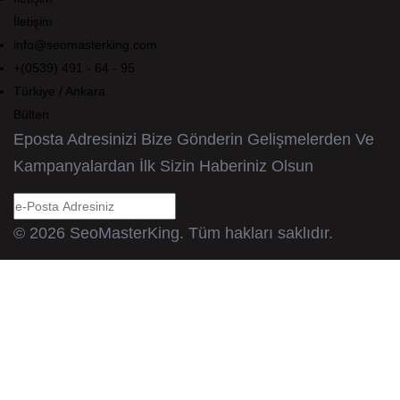
İletişim
info@seomasterking.com
+(0539) 491 - 64 - 95
Türkiye / Ankara
Bülten
Eposta Adresinizi Bize Gönderin Gelişmelerden Ve
Kampanyalardan İlk Sizin Haberiniz Olsun
© 2026 SeoMasterKing. Tüm hakları saklıdır.