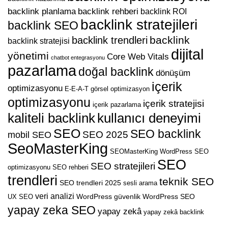
backlink planlama
backlink rehberi
backlink ROI
backlink stratejileri
backlink SEO
backlink
backlink trendleri
backlink stratejisi
dijital
yönetimi
Core Web Vitals
chatbot entegrasyonu
pazarlama
doğal backlink
dönüşüm
içerik
optimizasyonu
E-E-A-T
görsel optimizasyon
optimizasyonu
içerik stratejisi
içerik pazarlama
kaliteli backlink
kullanıcı deneyimi
SEO
SEO backlink
SEO 2025
mobil SEO
SeoMasterKing
SEOMasterKing WordPress
SEO
SEO
SEO stratejileri
optimizasyonu
SEO rehberi
trendleri
teknik SEO
SEO trendleri 2025
sesli arama
veri analizi
WordPress güvenlik
WordPress SEO
UX SEO
yapay zeka SEO
yapay zekâ
yapay zekâ backlink