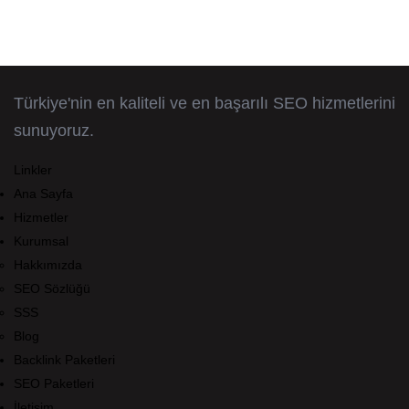
Türkiye'nin en kaliteli ve en başarılı SEO hizmetlerini
sunuyoruz.
Linkler
Ana Sayfa
Hizmetler
Kurumsal
Hakkımızda
SEO Sözlüğü
SSS
Blog
Backlink Paketleri
SEO Paketleri
İletişim