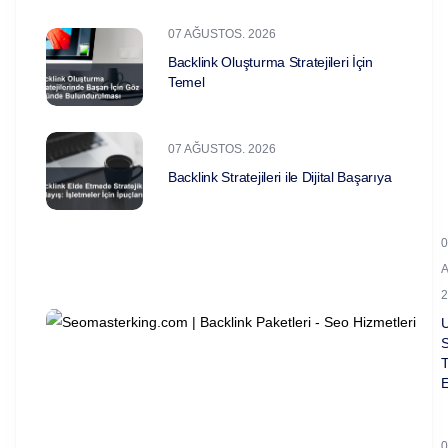
07 AĞUSTOS. 2026
Backlink Oluşturma Stratejileri İçin
Temel
07 AĞUSTOS. 2026
Backlink Stratejileri ile Dijital Başarıya
0
2
U
T
0