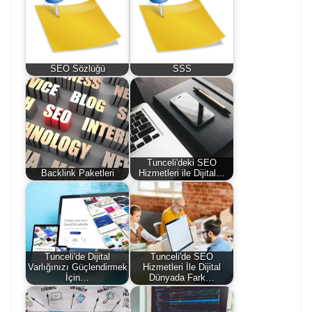
SEO Sözlüğü
SSS
Tunceli'deki SEO
Backlink Paketleri
Hizmetleri ile Dijital…
Tunceli'de Dijital
Tunceli'de SEO
Varlığınızı Güçlendirmek
Hizmetleri İle Dijital
İçin…
Dünyada Fark…