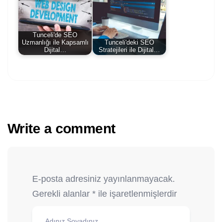
Tunceli'de SEO
Uzmanlığı ile Kapsamlı
Tunceli'deki SEO
Dijital…
Stratejileri ile Dijital…
Write a comment
E-posta adresiniz yayınlanmayacak.
Gerekli alanlar
*
ile işaretlenmişlerdir