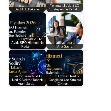
Yenimahalle'de SEO
Backlink Paketleri
Stratejileri ile Dijital…
SEO Fiyatları 2026:
Aylık SEO Hizmeti Ne
Kadar,…
Ana Sayfa
Vector Search SEO
SEO Hizmeti Nedir?
Nedir? Vektör Tabanlı
Google’da Üst Sıralara
Aramalarda…
Çıkmak…