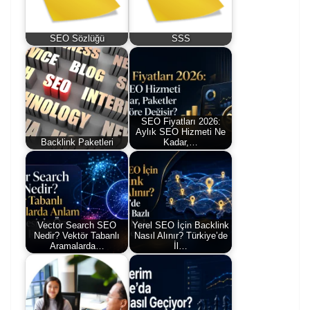
SEO Sözlüğü
SSS
SEO Fiyatları 2026:
Aylık SEO Hizmeti Ne
Backlink Paketleri
Kadar,…
Vector Search SEO
Yerel SEO İçin Backlink
Nedir? Vektör Tabanlı
Nasıl Alınır? Türkiye’de
Aramalarda…
İl…