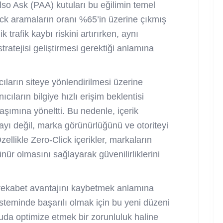
 Also Ask (PAA) kutuları bu eğilimin temel
lick aramaların oranı %65’in üzerine çıkmış
 trafik kaybı riskini artırırken, aynı
ratejisi
geliştirmesi gerektiği anlamına
ıların siteye yönlendirilmesi üzerine
ıların bilgiye hızlı erişim beklentisi
şımına yöneltti. Bu nedenle, içerik
mayı değil, marka görünürlüğünü ve otoriteyi
llikle Zero-Click içerikler, markaların
ür olmasını sağlayarak güvenilirliklerini
 rekabet avantajını kaybetmek anlamına
sisteminde başarılı olmak için bu yeni düzeni
uda optimize etmek bir zorunluluk haline