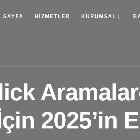
 SAYFA
HIZMETLER
KURUMSAL
B
lick Aramala
in 2025’in E