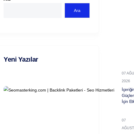
Ara
Yeni Yazılar
07 AĞ
2026
İçeriğin
Güçle
İçin Et
07
AĞUST