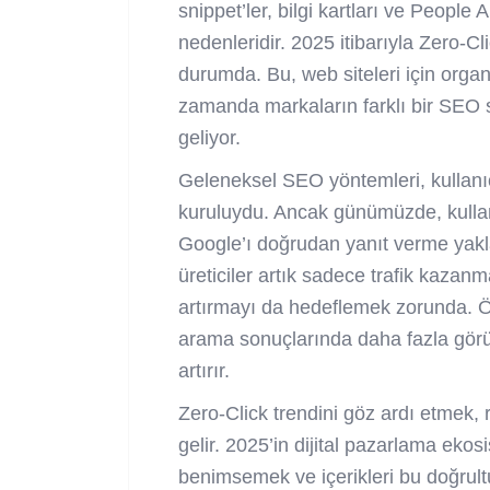
snippet’ler, bilgi kartları ve People
nedenleridir. 2025 itibarıyla Zero-C
durumda. Bu, web siteleri için organik
zamanda markaların farklı bir
SEO st
geliyor.
Geleneksel SEO yöntemleri, kullanıc
kuruluydu. Ancak günümüzde, kullanıc
Google’ı doğrudan yanıt verme yakla
üreticiler artık sadece trafik kazan
artırmayı da hedeflemek zorunda. Öze
arama sonuçlarında daha fazla görün
artırır.
Zero-Click trendini göz ardı etmek,
gelir. 2025’in dijital pazarlama eko
benimsemek ve içerikleri bu doğrult