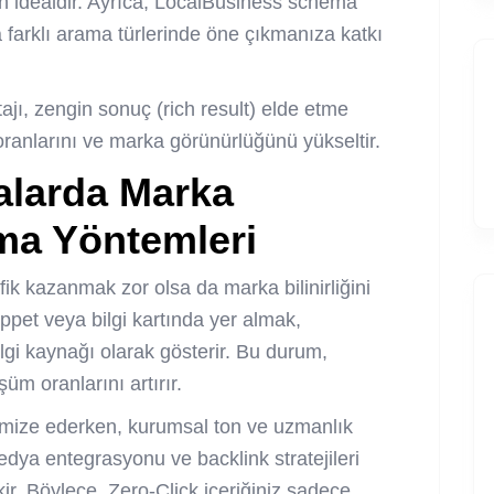
n idealdir. Ayrıca, LocalBusiness schema
farklı arama türlerinde öne çıkmanıza katkı
jı, zengin sonuç (rich result) elde etme
oranlarını ve marka görünürlüğünü yükseltir.
alarda Marka
ırma Yöntemleri
ik kazanmak zor olsa da marka bilinirliğini
pet veya bilgi kartında yer almak,
ilgi kaynağı olarak gösterir. Bu durum,
üm oranlarını artırır.
 optimize ederken, kurumsal ton ve uzmanlık
edya entegrasyonu ve backlink stratejileri
ir. Böylece, Zero-Click içeriğiniz sadece