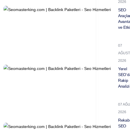
2026
SEO
Araçla
Avantaj
ve Etkil
07
AĞUST
2026
Yerel
SEO’d
Rakip
Analizi 
07 AĞ
2026
Rekabe
SEO