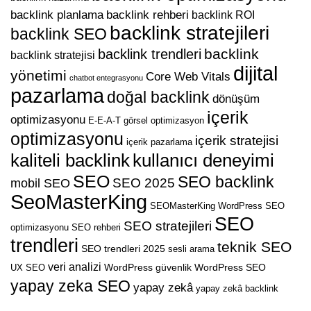
backlink planlama
backlink rehberi
backlink ROI
backlink stratejileri
backlink SEO
backlink
backlink trendleri
backlink stratejisi
dijital
yönetimi
Core Web Vitals
chatbot entegrasyonu
pazarlama
doğal backlink
dönüşüm
içerik
optimizasyonu
E-E-A-T
görsel optimizasyon
optimizasyonu
içerik stratejisi
içerik pazarlama
kaliteli backlink
kullanıcı deneyimi
SEO
SEO backlink
SEO 2025
mobil SEO
SeoMasterKing
SEOMasterKing WordPress
SEO
SEO
SEO stratejileri
optimizasyonu
SEO rehberi
trendleri
teknik SEO
SEO trendleri 2025
sesli arama
veri analizi
WordPress güvenlik
WordPress SEO
UX SEO
yapay zeka SEO
yapay zekâ
yapay zekâ backlink