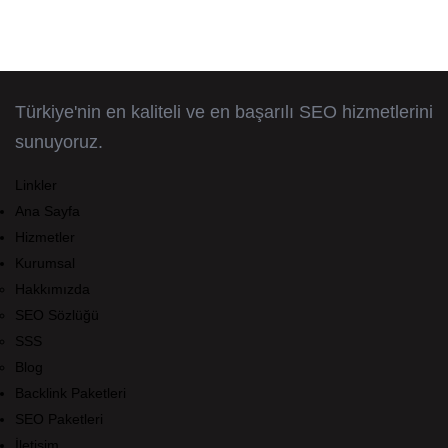
Türkiye'nin en kaliteli ve en başarılı SEO hizmetlerini
sunuyoruz.
Linkler
Ana Sayfa
Hizmetler
Kurumsal
Hakkımızda
SEO Sözlüğü
SSS
Blog
Backlink Paketleri
SEO Paketleri
İletişim