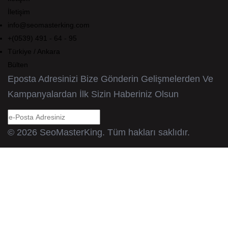
İletişim
info@seomasterking.com
+(0539) 491 - 64 - 95
Türkiye / Ankara
Bülten
Eposta Adresinizi Bize Gönderin Gelişmelerden Ve
Kampanyalardan İlk Sizin Haberiniz Olsun
© 2026 SeoMasterKing. Tüm hakları saklıdır.