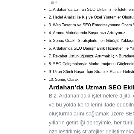
Ardahan’da Uzman SEO Ekibimiz ile İşletmeniz
Hedef Analizi ile Kişiye Özel Yöntemler Oluştu
Web Tasarım ve SEO Entegrasyonuna Önem V
Arama Motorlarında Başarınızı Artırıyoruz
Sonuç Odaklı Stratejilerle İleri Görüşlü Yakla
Ardahan’da SEO Danışmanlık Hizmetleri ile Ya
Rekabet Üstünlüğünüzü Artırmak İçin Buraday
SEO Çalışmalarıyla Marka İmajınızı Güçlendir
Uzun Süreli Başarı İçin Stratejik Planlar Gelişti
Sonuç Olarak
Ardahan’da Uzman SEO Ekibi
Biz, Ardahan’daki işletmelere dijit
ve bu yolda kendilerini ifade edebilme
oluşturmalarını sağlamak üzere SE
yılların getirdiği deneyimle, her türl
özelleştirilmiş stratejiler geliştirm