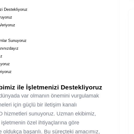
i Destekliyoruz
ruyoruz
eriyoruz
şımlar Sunuyoruz
nınızdayız
ız
iyoruz
riyoruz
miz ile İşletmenizi Destekliyoruz
al dünyada var olmanın önemini vurgulamak
leri için güçlü bir iletişim kanalı
O hizmetleri sunuyoruz. Uzman ekibimiz,
ü işletmenin özel ihtiyaçlarına göre
ekte oldukça başarılı. Bu süreçteki amacımız,