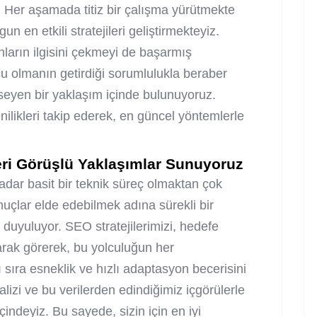
ir. Her aşamada titiz bir çalışma yürütmekte
 en etkili stratejileri geliştirmekteyiz.
nların ilgisini çekmeyi de başarmış
u olmanın getirdiği sorumlulukla beraber
imseyen bir yaklaşım içinde bulunuyoruz.
likleri takip ederek, en güncel yöntemlerle
leri Görüşlü Yaklaşımlar Sunuyoruz
adar basit bir teknik süreç olmaktan çok
onuçlar elde edebilmek adına sürekli bir
 duyuluyor. SEO stratejilerimizi, hedefe
arak görerek, bu yolculuğun her
sıra esneklik ve hızlı adaptasyon becerisini
izi ve bu verilerden edindiğimiz içgörülerle
çindeyiz. Bu sayede, sizin için en iyi