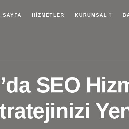
 SAYFA
HIZMETLER
KURUMSAL
B
da SEO Hizme
Stratejinizi Ye