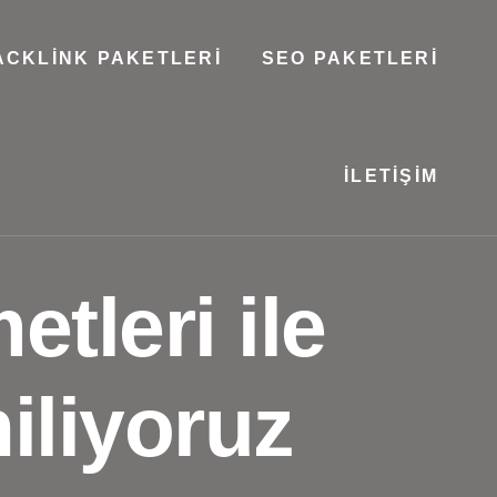
ACKLINK PAKETLERI
SEO PAKETLERI
İLETIŞIM
tleri ile
niliyoruz