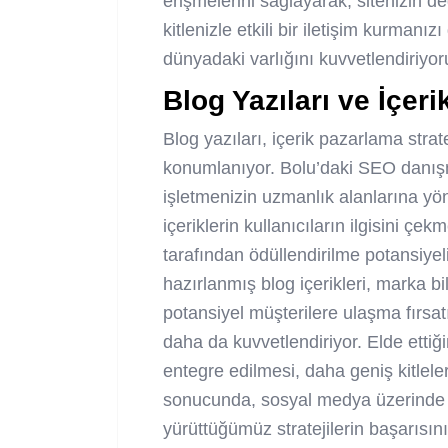
erişmelerini sağlayarak, sitenizin de
kitlenizle etkili bir iletişim kurmanız
dünyadaki varlığını kuvvetlendiriyor
Blog Yazıları ve İçer
Blog yazıları, içerik pazarlama strat
konumlanıyor. Bolu’daki SEO danış
işletmenizin uzmanlık alanlarına yön
içeriklerin kullanıcıların ilgisini çe
tarafından ödüllendirilme potansiyelin
hazırlanmış blog içerikleri, marka bil
potansiyel müşterilere ulaşma fırsat
daha da kuvvetlendiriyor. Elde ettiğ
entegre edilmesi, daha geniş kitlel
sonucunda, sosyal medya üzerinde pay
yürüttüğümüz stratejilerin başarısını