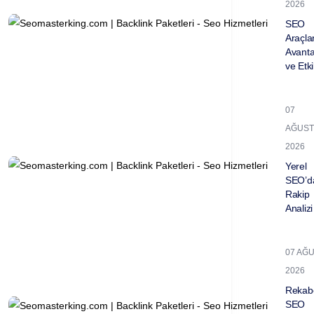
2026
SEO
Araçla
Avantaj
ve Etkil
07
AĞUST
2026
Yerel
SEO’d
Rakip
Analizi 
07 AĞ
2026
Rekabe
SEO