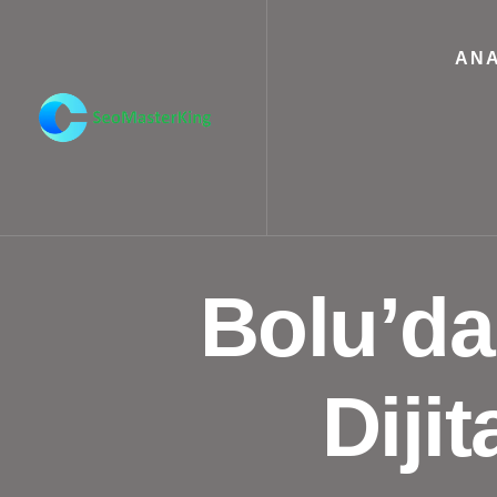
ANA
Bolu’da
Diji