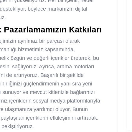
ğerini yükseltiyoruz. Her bir içerik, hedef
ı destekliyor, böylece markanızın dijital
uz.
ik Pazarlamamızın Katkıları
ejimizin ayrılmaz bir parçası olarak
manlığı hizmetimiz kapsamında,
elik özgün ve değerli içerikler üreterek, bu
kmesini sağlıyoruz. Ayrıca, arama motorları
i de artırıyoruz. Başarılı bir şekilde
inirliğinizi güçlendirmenin yanı sıra yeni
ı sunuyor ve mevcut kitlenizle bağlarınızı
imiz içeriklerin sosyal medya platformlarıyla
ere ulaşmanıza yardımcı oluyor. Bunun
laşılan içeriklerin etkileşimini artırarak,
 pekiştiriyoruz.