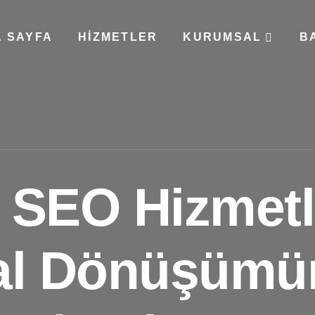
 SAYFA
HIZMETLER
KURUMSAL
B
 SEO Hizmetl
tal Dönüşüm