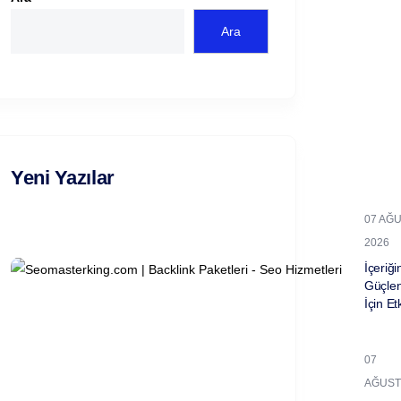
Ara
Yeni Yazılar
07 AĞ
2026
İçeriğin
Güçle
İçin Et
07
AĞUST