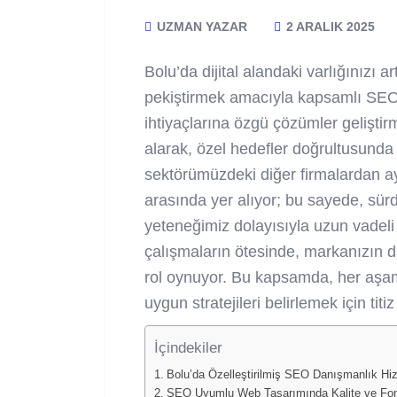
UZMAN YAZAR
2 ARALIK 2025
Bolu’da dijital alandaki varlığınızı
pekiştirmek amacıyla kapsamlı SEO 
ihtiyaçlarına özgü çözümler geliştirm
alarak, özel hedefler doğrultusunda
sektörümüzdeki diğer firmalardan ay
arasında yer alıyor; bu sayede, sürdü
yeteneğimiz dolayısıyla uzun vadeli
çalışmaların ötesinde, markanızın da
rol oynuyor. Bu kapsamda, her aş
uygun stratejileri belirlemek için tit
İçindekiler
Bolu’da Özelleştirilmiş SEO Danışmanlık Hizm
SEO Uyumlu Web Tasarımında Kalite ve Fonk