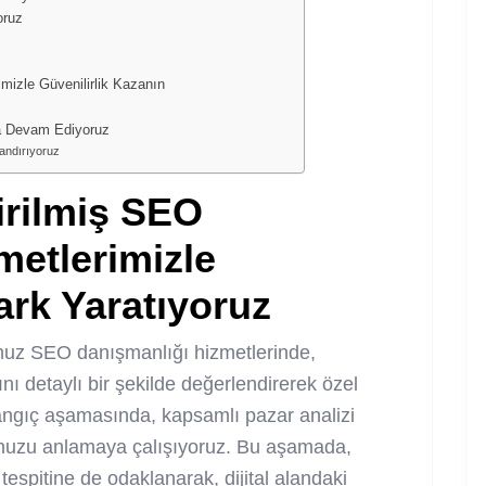
oruz
imizle Güvenilirlik Kazanın
a Devam Ediyoruz
landırıyoruz
irilmiş SEO
metlerimizle
ark Yaratıyoruz
muz SEO danışmanlığı hizmetlerinde,
ını detaylı bir şekilde değerlendirerek özel
langıç aşamasında, kapsamlı pazar analizi
nuzu anlamaya çalışıyoruz. Bu aşamada,
e tespitine de odaklanarak, dijital alandaki