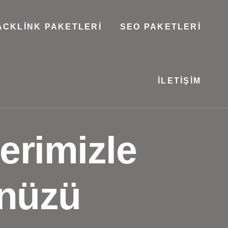
ACKLINK PAKETLERI
SEO PAKETLERI
İLETIŞIM
erimizle
ünüzü