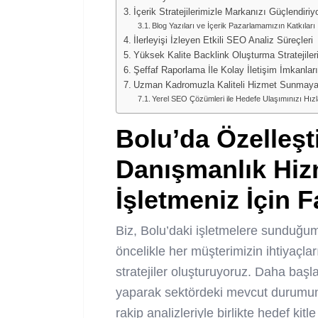
İçerik Stratejilerimizle Markanızı Güçlendiriy
Blog Yazıları ve İçerik Pazarlamamızın Katkıları
İlerleyişi İzleyen Etkili SEO Analiz Süreçleri
Yüksek Kalite Backlink Oluşturma Stratejiler
Şeffaf Raporlama İle Kolay İletişim İmkanları
Uzman Kadromuzla Kaliteli Hizmet Sunmay
Yerel SEO Çözümleri ile Hedefe Ulaşımınızı Hız
Bolu’da Özelleşt
Danışmanlık Hiz
İşletmeniz İçin F
Biz, Bolu’daki işletmelere sunduğu
öncelikle her müşterimizin ihtiyaçlar
stratejiler oluşturuyoruz. Daha baş
yaparak sektördeki mevcut durumu
rakip analizleriyle birlikte hedef kitl