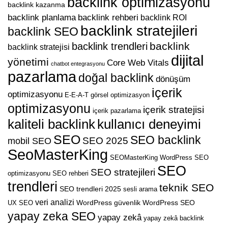
backlink optimizasyonu
backlink kazanma
backlink planlama
backlink rehberi
backlink ROI
backlink stratejileri
backlink SEO
backlink
backlink trendleri
backlink stratejisi
dijital
yönetimi
Core Web Vitals
chatbot entegrasyonu
pazarlama
doğal backlink
dönüşüm
içerik
optimizasyonu
E-E-A-T
görsel optimizasyon
optimizasyonu
içerik stratejisi
içerik pazarlama
kaliteli backlink
kullanıcı deneyimi
SEO
SEO backlink
SEO 2025
mobil SEO
SeoMasterKing
SEOMasterKing WordPress
SEO
SEO
SEO stratejileri
optimizasyonu
SEO rehberi
trendleri
teknik SEO
SEO trendleri 2025
sesli arama
veri analizi
WordPress güvenlik
WordPress SEO
UX SEO
yapay zeka SEO
yapay zekâ
yapay zekâ backlink