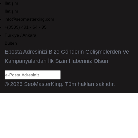
İletişim
İletişim
info@seomasterking.com
+(0539) 491 - 64 - 95
Türkiye / Ankara
Bülten
Eposta Adresinizi Bize Gönderin Gelişmelerden Ve
Kampanyalardan İlk Sizin Haberiniz Olsun
© 2026 SeoMasterKing. Tüm hakları saklıdır.