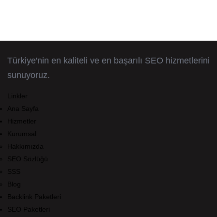
Türkiye'nin en kaliteli ve en başarılı SEO hizmetlerini
sunuyoruz.
Linkler
Ana Sayfa
Hizmetler
Kurumsal
Hakkımızda
SEO Sözlüğü
SSS
Blog
Backlink Paketleri
SEO Paketleri