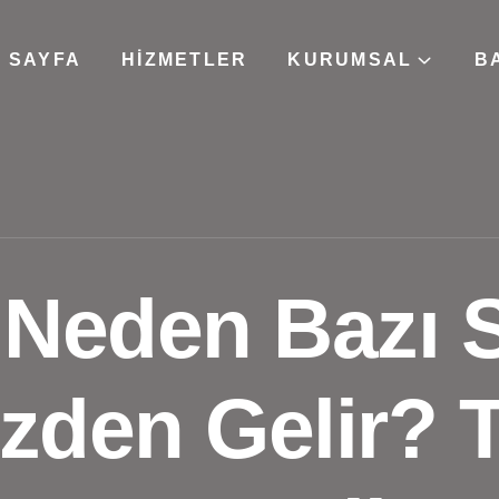
 SAYFA
HIZMETLER
KURUMSAL
B
Neden Bazı S
den Gelir? 