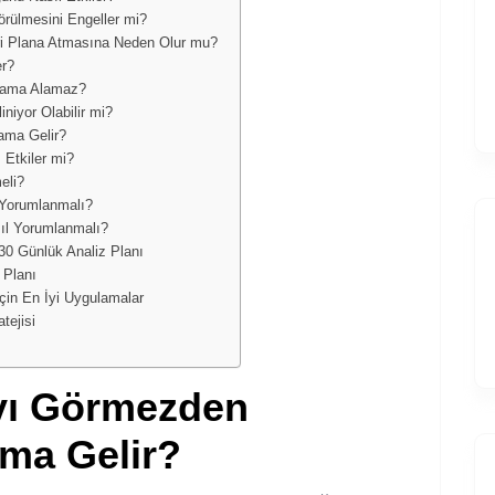
rülmesini Engeller mi?
eri Plana Atmasına Neden Olur mu?
er?
alama Alamaz?
iyor Olabilir mi?
ama Gelir?
 Etkiler mi?
eli?
 Yorumlanmalı?
sıl Yorumlanmalı?
30 Günlük Analiz Planı
 Planı
in En İyi Uygulamalar
tejisi
yı Görmezden
ma Gelir?