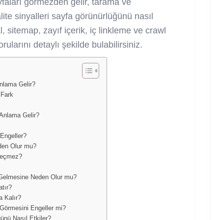
aları görmezden gelir, tarama ve
lite sinyalleri sayfa görünürlüğünü nasıl
l, sitemap, zayıf içerik, iç linkleme ve crawl
rularını detaylı şekilde bulabilirsiniz.
nlama Gelir?
 Fark
Anlama Gelir?
Engeller?
den Olur mu?
Seçmez?
 Gelmesine Neden Olur mu?
tır?
a Kalır?
 Görmesini Engeller mi?
nü Nasıl Etkiler?