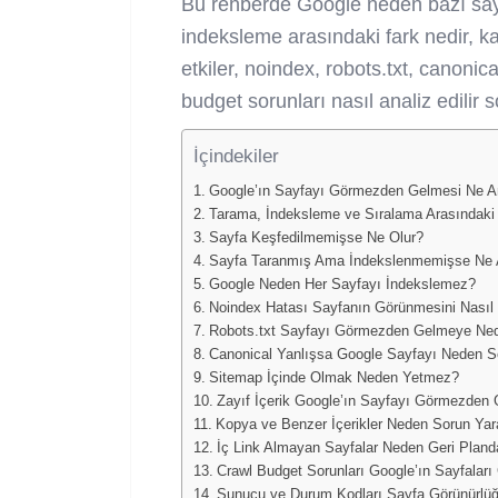
Bu rehberde Google neden bazı sayf
indeksleme arasındaki fark nedir, ka
etkiler, noindex, robots.txt, canonica
budget sorunları nasıl analiz edilir so
İçindekiler
Google’ın Sayfayı Görmezden Gelmesi Ne A
Tarama, İndeksleme ve Sıralama Arasındaki
Sayfa Keşfedilmemişse Ne Olur?
Sayfa Taranmış Ama İndekslenmemişse Ne 
Google Neden Her Sayfayı İndekslemez?
Noindex Hatası Sayfanın Görünmesini Nasıl 
Robots.txt Sayfayı Görmezden Gelmeye Ne
Canonical Yanlışsa Google Sayfayı Neden 
Sitemap İçinde Olmak Neden Yetmez?
Zayıf İçerik Google’ın Sayfayı Görmezden
Kopya ve Benzer İçerikler Neden Sorun Yara
İç Link Almayan Sayfalar Neden Geri Pland
Crawl Budget Sorunları Google’ın Sayfaları
Sunucu ve Durum Kodları Sayfa Görünürlüğü