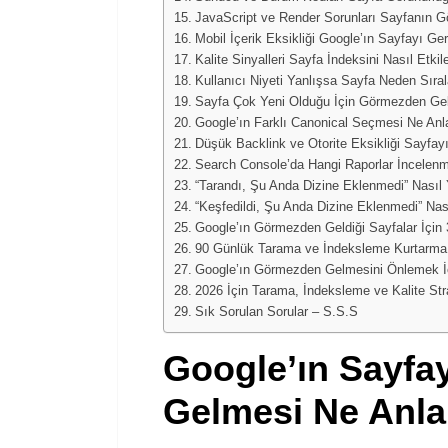
JavaScript ve Render Sorunları Sayfanın Gö
Mobil İçerik Eksikliği Google’ın Sayfayı G
Kalite Sinyalleri Sayfa İndeksini Nasıl Etkil
Kullanıcı Niyeti Yanlışsa Sayfa Neden Sır
Sayfa Çok Yeni Olduğu İçin Görmezden Gelin
Google’ın Farklı Canonical Seçmesi Ne Anl
Düşük Backlink ve Otorite Eksikliği Sayfayı
Search Console’da Hangi Raporlar İncelenm
“Tarandı, Şu Anda Dizine Eklenmedi” Nasıl
“Keşfedildi, Şu Anda Dizine Eklenmedi” Na
Google’ın Görmezden Geldiği Sayfalar İçin 
90 Günlük Tarama ve İndeksleme Kurtarma
Google’ın Görmezden Gelmesini Önlemek İç
2026 İçin Tarama, İndeksleme ve Kalite Stra
Sık Sorulan Sorular – S.S.S
Google’ın Sayfa
Gelmesi Ne Anla