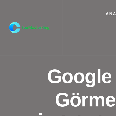
ANA
Google 
Görmez