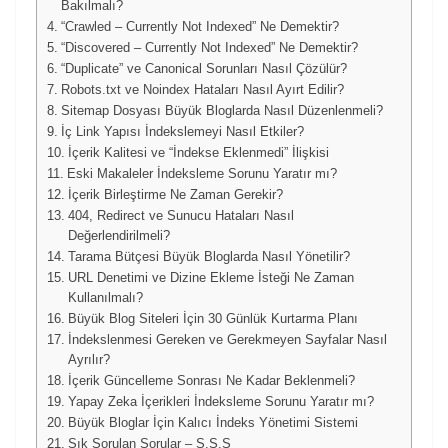
Bakılmalı?
“Crawled – Currently Not Indexed” Ne Demektir?
“Discovered – Currently Not Indexed” Ne Demektir?
“Duplicate” ve Canonical Sorunları Nasıl Çözülür?
Robots.txt ve Noindex Hataları Nasıl Ayırt Edilir?
Sitemap Dosyası Büyük Bloglarda Nasıl Düzenlenmeli?
İç Link Yapısı İndekslemeyi Nasıl Etkiler?
İçerik Kalitesi ve “İndekse Eklenmedi” İlişkisi
Eski Makaleler İndeksleme Sorunu Yaratır mı?
İçerik Birleştirme Ne Zaman Gerekir?
404, Redirect ve Sunucu Hataları Nasıl
Değerlendirilmeli?
Tarama Bütçesi Büyük Bloglarda Nasıl Yönetilir?
URL Denetimi ve Dizine Ekleme İsteği Ne Zaman
Kullanılmalı?
Büyük Blog Siteleri İçin 30 Günlük Kurtarma Planı
İndekslenmesi Gereken ve Gerekmeyen Sayfalar Nasıl
Ayrılır?
İçerik Güncelleme Sonrası Ne Kadar Beklenmeli?
Yapay Zeka İçerikleri İndeksleme Sorunu Yaratır mı?
Büyük Bloglar İçin Kalıcı İndeks Yönetimi Sistemi
Sık Sorulan Sorular – S.S.S