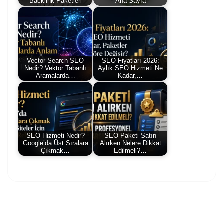
Backlink Paketleri
Ana Sayfa
Vector Search SEO
SEO Fiyatları 2026:
Nedir? Vektör Tabanlı
Aylık SEO Hizmeti Ne
Aramalarda…
Kadar,…
SEO Hizmeti Nedir?
SEO Paketi Satın
Google’da Üst Sıralara
Alırken Nelere Dikkat
Çıkmak…
Edilmeli?…