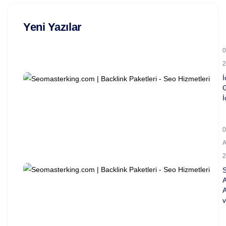
Yeni Yazılar
0
2
İ
İ
0
2
A
A
v