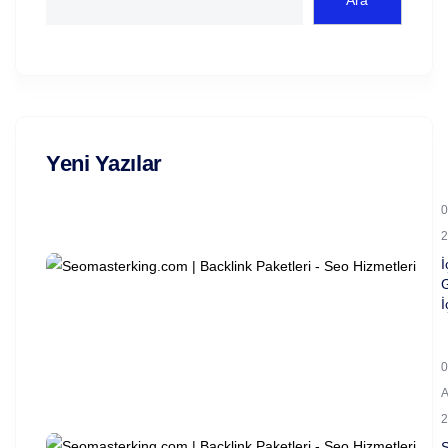
Ara
Yeni Yazılar
0
2
İ
İ
0
2