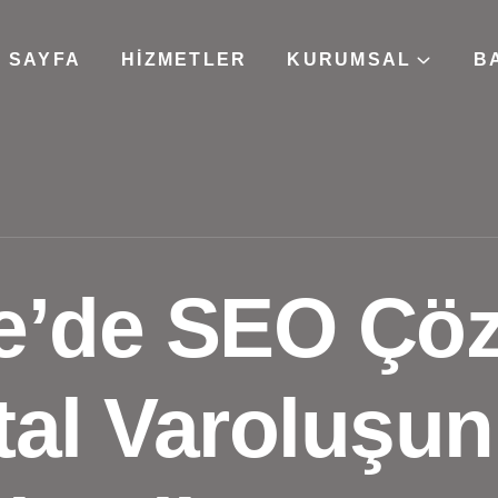
 SAYFA
HIZMETLER
KURUMSAL
B
’de SEO Çözü
ital Varoluşu