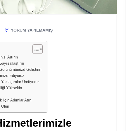
YORUM YAPILMAMIŞ
izi Artırın
ayısallaştırın
Görünümünüzü Geliştirin
imize Ediyoruz
Yaklaşımlar Üretiyoruz
iği Yükseltin
 İçin Adımlar Atın
n Olun
izmetleri
mizle