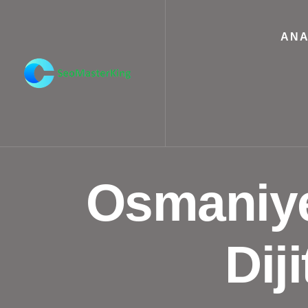
ANA
Osmaniye
Dij