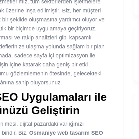
etlerimiz, tüm sektörlerden işletmelere
 üzerine inşa edilmiştir. Biz, her müşteri
ik bir şekilde oluşmasına yardımcı oluyor ve
atik bir biçimde uygulamaya geçiriyoruz.
rması ve rakip analizleri gibi kapsamlı
deflerinize ulaşma yolunda sağlam bir plan
ada, sadece sayfa içi optimizasyon ile
işin içine katarak daha geniş bir etki
umu gözlemlemenin ötesinde, gelecekteki
mkânına sahip oluyorsunuz.
SEO
Uygulamaları ile
nüzü Geliştirin
lmesi, dijital pazardaki varlığınızı
iridir. Biz,
Osmaniye web tasarım SEO