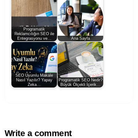
Programatik
Reklamcılığın SEO ile
Entegrasyonu ve…
Ana Sayfa
SEO Uyumlu Makale
Nasıl Yazılır? Yapay
Programatik SEO Nedir?
Zeka…
Büyük Ölçekli İçerik…
Write a comment