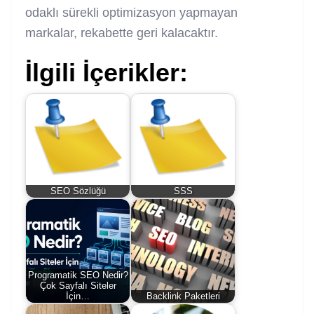
odaklı sürekli optimizasyon yapmayan
markalar, rekabette geri kalacaktır.
İlgili İçerikler:
SEO Sözlüğü
SSS
Programatik SEO Nedir?
Çok Sayfalı Siteler
İçin…
Backlink Paketleri