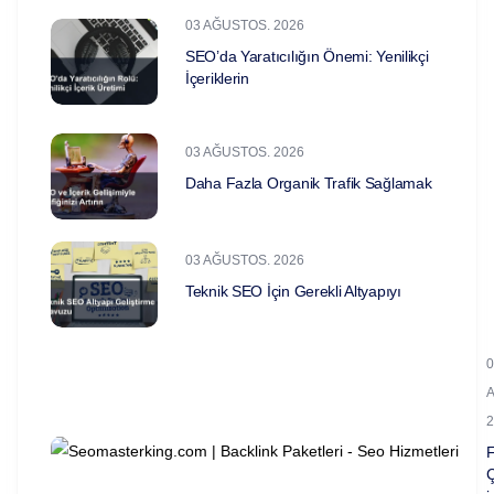
03 AĞUSTOS. 2026
SEO’da Yaratıcılığın Önemi: Yenilikçi
İçeriklerin
03 AĞUSTOS. 2026
Daha Fazla Organik Trafik Sağlamak
03 AĞUSTOS. 2026
Teknik SEO İçin Gerekli Altyapıyı
0
2
F
Ç