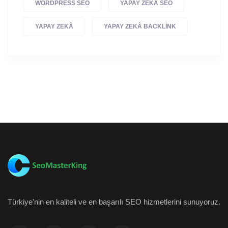
WORDPRESS SEO
YAPAY ZEKA SEO
YAPAY ZEKÂ
YAPAY ZEKÂ BACKLINK
Türkiye'nin en kaliteli ve en başarılı SEO hizmetlerini sunuyoruz.