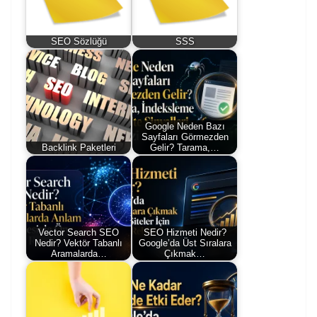
SEO Sözlüğü
SSS
Google Neden Bazı
Sayfaları Görmezden
Backlink Paketleri
Gelir? Tarama,…
Vector Search SEO
SEO Hizmeti Nedir?
Nedir? Vektör Tabanlı
Google’da Üst Sıralara
Aramalarda…
Çıkmak…