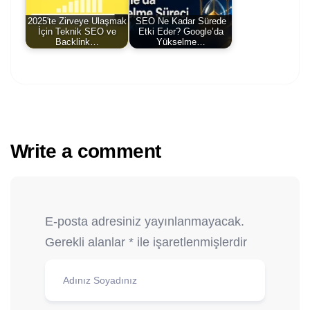
2025'te Zirveye Ulaşmak
SEO Ne Kadar Sürede
İçin Teknik SEO ve
Etki Eder? Google’da
Backlink…
Yükselme…
Write a comment
E-posta adresiniz yayınlanmayacak.
Gerekli alanlar
*
ile işaretlenmişlerdir