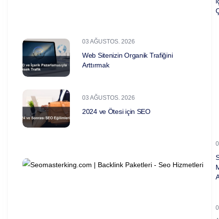
i
Ç
03 AĞUSTOS. 2026
Web Sitenizin Organik Trafiğini
Arttırmak
03 AĞUSTOS. 2026
2024 ve Ötesi için SEO
0
A
0