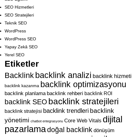
SEO Hizmetleri
SEO Stratejileri
Teknik SEO
WordPress
WordPress SEO
Yapay Zekâ SEO
Yerel SEO
Etiketler
backlink analizi
Backlink
backlink hizmeti
backlink optimizasyonu
backlink kazanma
backlink planlama
backlink rehberi
backlink ROI
backlink stratejileri
backlink SEO
backlink
backlink trendleri
backlink stratejisi
dijital
yönetimi
Core Web Vitals
chatbot entegrasyonu
pazarlama
doğal backlink
dönüşüm