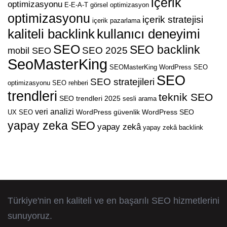
içerik
optimizasyonu
E-E-A-T
görsel optimizasyon
optimizasyonu
içerik stratejisi
içerik pazarlama
kaliteli backlink
kullanıcı deneyimi
SEO
SEO backlink
SEO 2025
mobil SEO
SeoMasterKing
SEOMasterKing WordPress
SEO
SEO
SEO stratejileri
optimizasyonu
SEO rehberi
trendleri
teknik SEO
SEO trendleri 2025
sesli arama
veri analizi
WordPress güvenlik
WordPress SEO
UX SEO
yapay zeka SEO
yapay zekâ
yapay zekâ backlink
Türkiye'nin en kaliteli ve en başarılı SEO hizmetlerini
sunuyoruz.