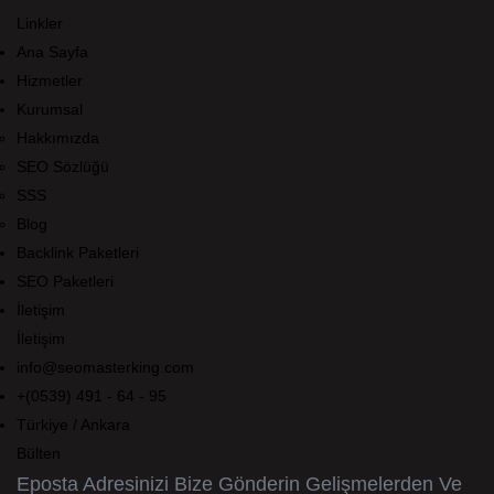
Linkler
Ana Sayfa
Hizmetler
Kurumsal
Hakkımızda
SEO Sözlüğü
SSS
Blog
Backlink Paketleri
SEO Paketleri
İletişim
İletişim
info@seomasterking.com
+(0539) 491 - 64 - 95
Türkiye / Ankara
Bülten
Eposta Adresinizi Bize Gönderin Gelişmelerden Ve