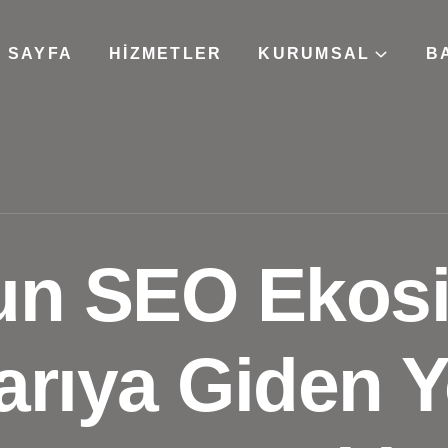
 SAYFA
HIZMETLER
KURUMSAL
B
’un SEO Ekos
arıya Giden Y