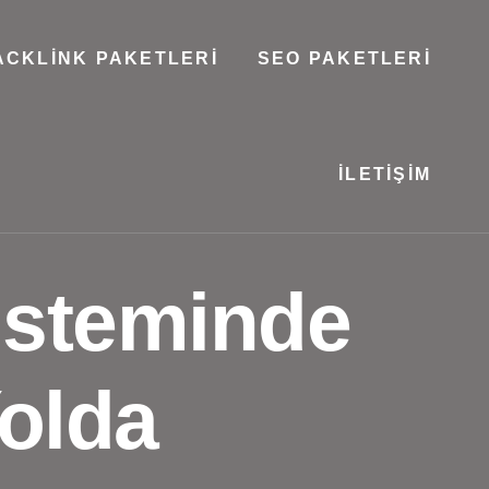
ACKLINK PAKETLERI
SEO PAKETLERI
İLETIŞIM
isteminde
olda